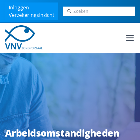
Inloggen
Zoeken
VerzekeringsInzicht
Ope
Arbeidsomstandigheden