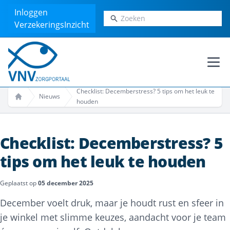
Inloggen
Zoeken
VerzekeringsInzicht
Ope
Checklist: Decemberstress? 5 tips om het leuk te
Nieuws
houden
Home
Checklist: Decemberstress? 5
tips om het leuk te houden
Geplaatst op
05 december 2025
December voelt druk, maar je houdt rust en sfeer in
je winkel met slimme keuzes, aandacht voor je team