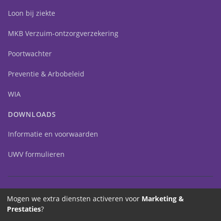
Loon bij ziekte
MKB Verzuim-ontzorgverzekering
Poortwachter
Preventie & Arbobeleid
WIA
DOWNLOADS
Informatie en voorwaarden
UWV formulieren
Mogen we extra diensten activeren voor
Marketing &
Prestaties
?
© 2025 SuperGarant Verzekeringen